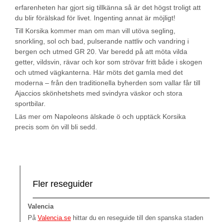
erfarenheten har gjort sig tillkänna så är det högst troligt att
du blir förälskad för livet. Ingenting annat är möjligt!
Till Korsika kommer man om man vill utöva segling,
snorkling, sol och bad, pulserande nattliv och vandring i
bergen och utmed GR 20. Var beredd på att möta vilda
getter, vildsvin, rävar och kor som strövar fritt både i skogen
och utmed vägkanterna. Här möts det gamla med det
moderna – från den traditionella byherden som vallar får till
Ajaccios skönhetshets med svindyra väskor och stora
sportbilar.
Läs mer om Napoleons älskade ö och upptäck Korsika
precis som ön vill bli sedd.
Fler reseguider
Valencia
På
Valencia.se
hittar du en reseguide till den spanska staden