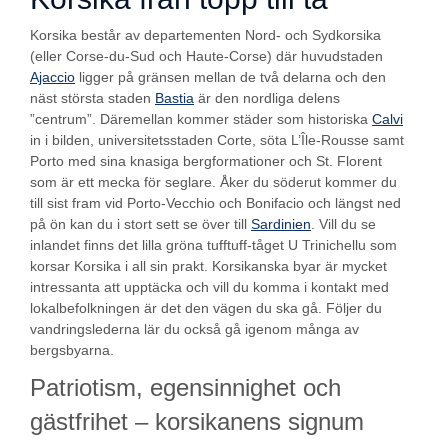
Korsika består av departementen Nord- och Sydkorsika
(eller Corse-du-Sud och Haute-Corse) där huvudstaden
Ajaccio
ligger på gränsen mellan de två delarna och den
näst största staden
Bastia
är den nordliga delens
”centrum”. Däremellan kommer städer som historiska
Calvi
in i bilden, universitetsstaden Corte, söta L’Île-Rousse samt
Porto med sina knasiga bergformationer och St. Florent
som är ett mecka för seglare. Åker du söderut kommer du
till sist fram vid Porto-Vecchio och Bonifacio och längst ned
på ön kan du i stort sett se över till
Sardinien
. Vill du se
inlandet finns det lilla gröna tufftuff-tåget U Trinichellu som
korsar Korsika i all sin prakt. Korsikanska byar är mycket
intressanta att upptäcka och vill du komma i kontakt med
lokalbefolkningen är det den vägen du ska gå. Följer du
vandringslederna lär du också gå igenom många av
bergsbyarna.
Patriotism, egensinnighet och
gästfrihet – korsikanens signum