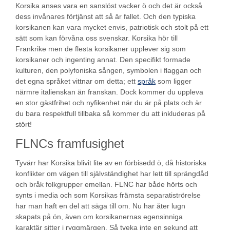
Korsika anses vara en sanslöst vacker ö och det är också
dess invånares förtjänst att så är fallet. Och den typiska
korsikanen kan vara mycket envis, patriotisk och stolt på ett
sätt som kan förvåna oss svenskar. Korsika hör till
Frankrike men de flesta korsikaner upplever sig som
korsikaner och ingenting annat. Den specifikt formade
kulturen, den polyfoniska sången, symbolen i flaggan och
det egna språket vittnar om detta; ett
språk
som ligger
närmre italienskan än franskan. Dock kommer du uppleva
en stor gästfrihet och nyfikenhet när du är på plats och är
du bara respektfull tillbaka så kommer du att inkluderas på
stört!
FLNCs framfusighet
Tyvärr har Korsika blivit lite av en förbisedd ö, då historiska
konflikter om vägen till självständighet har lett till sprängdåd
och bråk folkgrupper emellan. FLNC har både hörts och
synts i media och som Korsikas främsta separatiströrelse
har man haft en del att säga till om. Nu har åter lugn
skapats på ön, även om korsikanernas egensinniga
karaktär sitter i ryggmärgen. Så tveka inte en sekund att