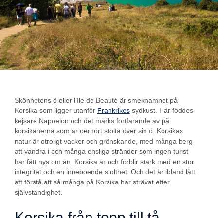
Skönhetens ö eller l’Ile de Beauté är smeknamnet på
Korsika som ligger utanför
Frankrikes
sydkust. Här föddes
kejsare Napoelon och det märks fortfarande av på
korsikanerna som är oerhört stolta över sin ö. Korsikas
natur är otroligt vacker och grönskande, med många berg
att vandra i och många ensliga stränder som ingen turist
har fått nys om än. Korsika är och förblir stark med en stor
integritet och en inneboende stolthet. Och det är ibland lätt
att förstå att så många på Korsika har strävat efter
självständighet.
Korsika från topp till tå